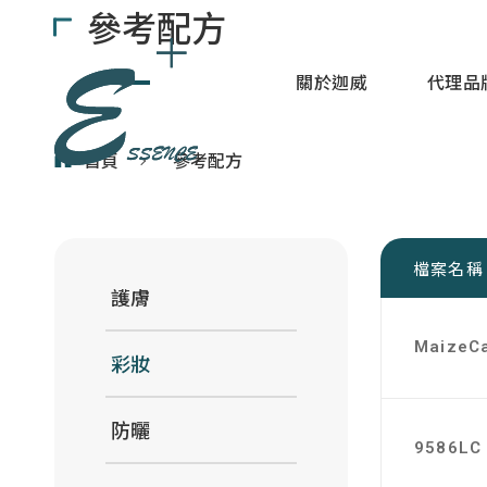
參考配方
關於迦威
代理品
參考配方
首頁
檔案名稱
護膚
Maize
彩妝
防曬
9586LC 