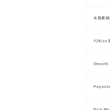
水潤素顏霜 
Y2Kis
Smooth
Popsic
Pick Me