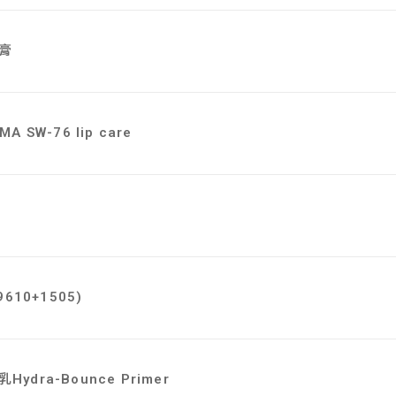
膏
A SW-76 lip care
9610+1505)
ydra-Bounce Primer