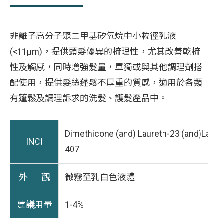
非離子高分子聚二甲基矽氧烷中小粒徑乳液
(<11μm)，提供頭髮優異的梳理性，尤其改善乾梳
性及觸感，同時增強髮量，單獨或與其他調理劑搭
配使用，提供髮絲蓬鬆不厚重的質感，適用於各類
有蓬鬆及調理訴求的洗髮、護髮產品中。
Dimethicone (and) Laureth-23 (and)Lau
INCI
407
外 觀
微霧至乳白色液體
建議用量
1-4%