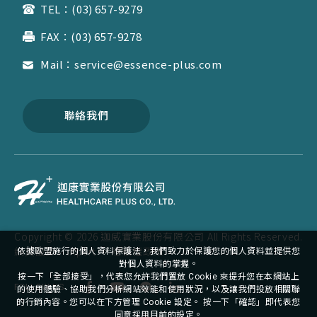
TEL：(03) 657-9279
FAX：(03) 657-9278
Mail：service@essence-plus.com
聯絡我們
Copyright ©
2026
迦威實業股份有限公司
All Rights Reserved.
網頁設計
-
iXpert
‧
隱私權政策
依據歐盟施行的個人資料保護法，我們致力於保護您的個人資料並提供您
對個人資料的掌握。
按一下「全部接受」，代表您允許我們置放 Cookie 來提升您在本網站上
FOLLOW US
的使用體驗、協助我們分析網站效能和使用狀況，以及讓我們投放相關聯
的行銷內容。您可以在下方管理 Cookie 設定。 按一下「確認」即代表您
同意採用目前的設定。