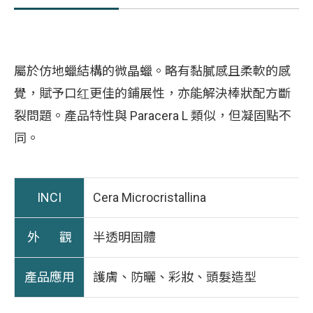
屬於仿地蠟結構的微晶蠟。略有黏膩感且柔軟的感
覺，賦予口红更佳的鋪展性，亦能解決棒狀配方斷
裂問題。產品特性與 Paracera L 類似，但凝固點不
同。
INCI
Cera Microcristallina
外 觀
半透明固體
產品應用
護膚、防曬、彩妝、頭髮造型